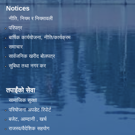
Notices
नीति, नियम र नियमावली
परिपत्र
मलंगवा नगरपालिका लागि यूनिसेफ बाट सरसफाईको कार्यक्रम ASWA-।।
बार्षिक कार्ययोजना, नीति/कार्यक्रम
समाचार
सामाजिक सुरक्षा अन्तर्गत परिचयपत्र नविकरण विवरणको नमुना फारम ।
सार्वजनिक खरीद बोलपत्र
सुबिधा तथा नगर कर
तपाईंको सेवा
सामाजिक सुरक्षा
आ.व. २०७९/०८० सामाजिक सुरक्षा भत्ता प्राप्त गर्ने लाभग्राहीहरुले नाम नविकरण गराउने सम्बन्धि अत्यन्तै जरुरी सुचना ।
परियोजना अपडेट रिपोर्ट
बजेट, आम्दानी , खर्च
आज मिति २०७५/०६/२१ गते जिल्ला प्रशासन कार्यालय,संयुक्त बजार अनुगमन खाधान्य सामाग्री,खुल्ला पसल,म्यादगुज्रेको ईजाजत पत्र नलिएका,नविकरण,मासु व्यवसायीहरुलाई सरसफाईको साथै छोपेर सुरक्षित र स्वक्ष खादान्यबिक्रि वितरण गर्न तथा अखाध्यबस्तु नस्ट गरियो |
राजस्व/वैदेशिक सहयोग