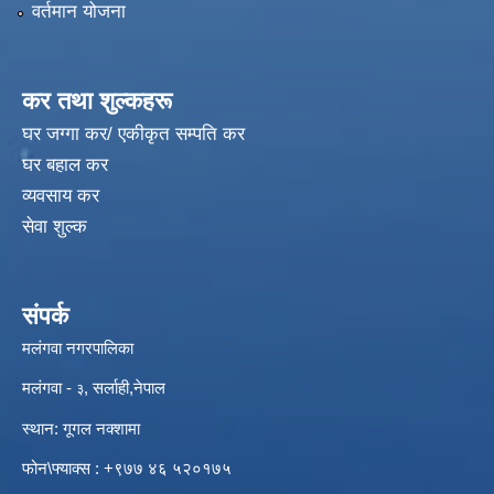
वर्तमान योजना
कर तथा शुल्कहरू
घर जग्गा कर/ एकीकृत सम्पति कर
घर बहाल कर
व्यवसाय कर
सेवा शुल्क
संपर्क
मलंगवा नगरपालिका
मलंगवा -
, सर्लाही,नेपाल
३
स्थान: गूगल नक्शामा
विपद्को अवस्थामा संरक्षण तथा लैगिक हिंसा रोकथाम सम्बन्धी अभिमुखीकरण कार्यक्रम |
फोन\फ्याक्स : +९७७ ४६ ५२०१७५