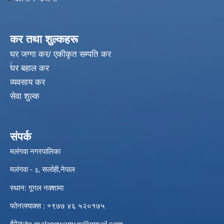
कर तथा शुल्कहरू
घर जग्गा कर/ एकीकृत सम्पति कर
घर बहाल कर
व्यवसाय कर
सेवा शुल्क
संपर्क
मलंगवा नगरपालिका
मलंगवा -
, सर्लाही,नेपाल
३
स्थान: गूगल नक्शामा
फोन\फ्याक्स : +९७७ ४६ ५२०१७५
ईमेल:
ito.malangwamun@gmail.com