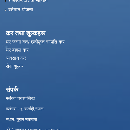
राजस्व/वैदेशिक सहयोग
वर्तमान योजना
कर तथा शुल्कहरू
घर जग्गा कर/ एकीकृत सम्पति कर
घर बहाल कर
व्यवसाय कर
सेवा शुल्क
संपर्क
मलंगवा नगरपालिका
मलंगवा -
, सर्लाही,नेपाल
३
स्थान: गूगल नक्शामा
विपद्को अवस्थामा संरक्षण तथा लैगिक हिंसा रोकथाम सम्बन्धी अभिमुखीकरण कार्यक्रम |
फोन\फ्याक्स : +९७७ ४६ ५२०१७५