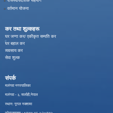
राजस्व/वैदेशिक सहयोग
वर्तमान योजना
कर तथा शुल्कहरू
घर जग्गा कर/ एकीकृत सम्पति कर
घर बहाल कर
व्यवसाय कर
सेवा शुल्क
संपर्क
मलंगवा नगरपालिका
मलंगवा -
, सर्लाही,नेपाल
३
स्थान: गूगल नक्शामा
विपद्को अवस्थामा संरक्षण तथा लैगिक हिंसा रोकथाम सम्बन्धी अभिमुखीकरण कार्यक्रम |
फोन\फ्याक्स : +९७७ ४६ ५२०१७५