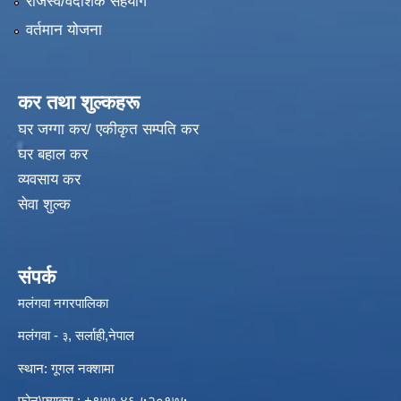
राजस्व/वैदेशिक सहयोग
वर्तमान योजना
कर तथा शुल्कहरू
घर जग्गा कर/ एकीकृत सम्पति कर
घर बहाल कर
व्यवसाय कर
सेवा शुल्क
संपर्क
मलंगवा नगरपालिका
मलंगवा -
, सर्लाही,नेपाल
३
स्थान: गूगल नक्शामा
विपद्को अवस्थामा संरक्षण तथा लैगिक हिंसा रोकथाम सम्बन्धी अभिमुखीकरण कार्यक्रम |
फोन\फ्याक्स : +९७७ ४६ ५२०१७५