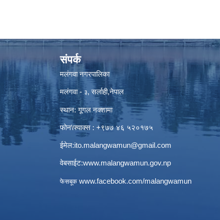
संपर्क
मलंगवा नगरपालिका
मलंगवा -
, सर्लाही,नेपाल
३
स्थान: गूगल नक्शामा
फोन\फ्याक्स : +९७७ ४६ ५२०१७५
ईमेल:
ito.malangwamun@gmail.com
वेबसाईट:
www.malangwamun.gov.np
:
www.facebook.com/malangwamun
फेसबूक