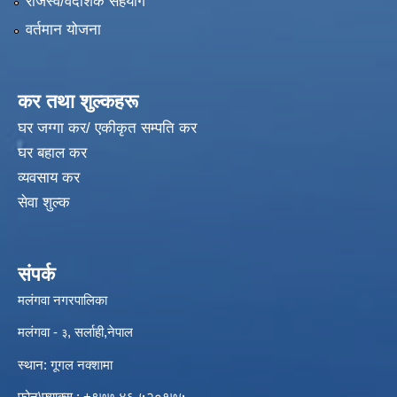
राजस्व/वैदेशिक सहयोग
वर्तमान योजना
कर तथा शुल्कहरू
घर जग्गा कर/ एकीकृत सम्पति कर
घर बहाल कर
व्यवसाय कर
सेवा शुल्क
संपर्क
मलंगवा नगरपालिका
मलंगवा -
, सर्लाही,नेपाल
३
स्थान: गूगल नक्शामा
विपद्को अवस्थामा संरक्षण तथा लैगिक हिंसा रोकथाम सम्बन्धी अभिमुखीकरण कार्यक्रम |
फोन\फ्याक्स : +९७७ ४६ ५२०१७५