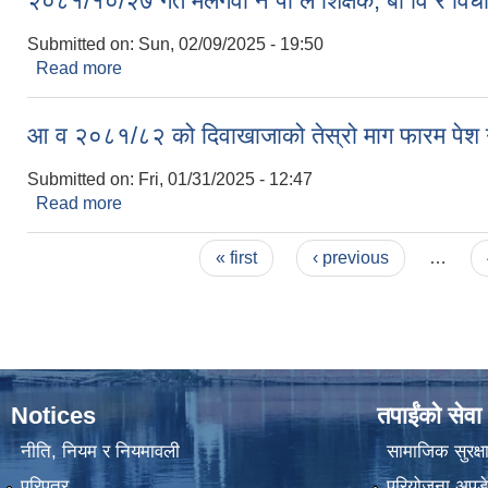
२०८१/१०/२७ गते मलंगवा न पा ले शिक्षक, बा वि र विधाल
Submitted on:
Sun, 02/09/2025 - 19:50
Read more
about २०८१/१०/२७ गते मलंगवा न पा ले शिक्षक, बा वि र विधा
आ व २०८१/८२ को दिवाखाजाको तेस्रो माग फारम पेश गर्न
Submitted on:
Fri, 01/31/2025 - 12:47
Read more
about आ व २०८१/८२ को दिवाखाजाको तेस्रो माग फारम पेश गर
Pages
« first
‹ previous
…
Notices
तपाईंको सेवा
नीति, नियम र नियमावली
सामाजिक सुरक्ष
परिपत्र
परियोजना अपडेट