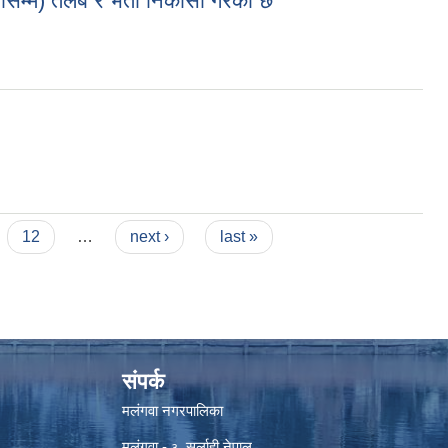
िनासम्म) तलब र भता निकासा गरेकाे छ
 निकासा गरेकाे छ
12
…
next ›
last »
संपर्क
मलंगवा नगरपालिका
मलंगवा -
, सर्लाही,नेपाल
३