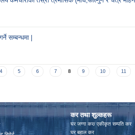
य कर्मचारीकाे तेस्राे त्रैमासिक (माघ,फाल्गुन र चैत्र मह
लय कर्मचारीकाे तेस्राे त्रैमासिक (माघ,फाल्गुन र चैत्र महिनासम्म) तलब र भता
े सम्बन्धमा |
्ने सम्बन्धमा |
4
5
6
7
8
9
10
11
कर तथा शुल्कहरू
घर जग्गा कर/ एकीकृत सम्पति कर
ा
घर बहाल कर
 रिपोर्ट